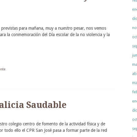
fe
en
di
no
s previstas para mañana, muy a nuestro pesar, nos vemos
ara la conmemoración del Día escolar de la no violencia y la
oc
se
ju
ma
ente
ab
ma
fe
en
alicia Saudable
di
oc
tro colegio centro de fomento de la actividad física y de
se
or todo ello el CPR San José pasa a formar parte de la red