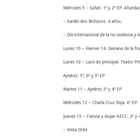
Miércoles 5 – Safari. 1º y 2º EP. Afunda
– Xardín dos Bichocos. 4 años.
– Día internacional de la no violencia y l
Lunes 10 – Viernes 14. Semana de la frut
Lunes 10 – Luns do principal. Teatro Prin
Ajedrez: 3º, 6º y 5º EP
Martes 11 – Ajedrez 2º y 4º EP
Miércoles 12 – Charla Cruz Roja. 6º EP.
Jueves 13 – Ciencia y mujer AECC. 3º y 
– Visita Orbil