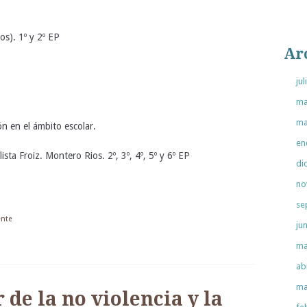
s). 1º y 2º EP
Ar
ju
ma
ma
n en el ámbito escolar.
en
ista Froiz. Montero Rios. 2º, 3º, 4º, 5º y 6º EP
di
no
se
ente
ju
ma
ab
ma
 de la no violencia y la