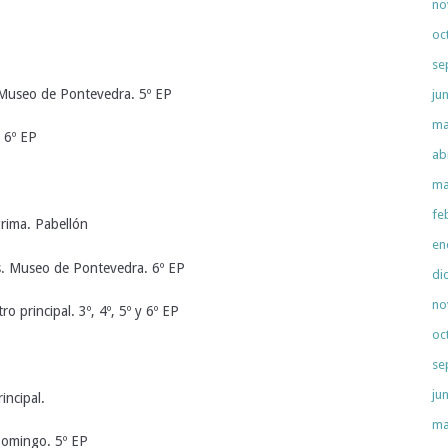
no
oc
se
 Museo de Pontevedra. 5º EP
ju
ma
y 6º EP
ab
ma
fe
rima. Pabellón
en
s. Museo de Pontevedra. 6º EP
di
no
o principal. 3º, 4º, 5º y 6º EP
oc
se
ju
incipal.
ma
Domingo. 5º EP