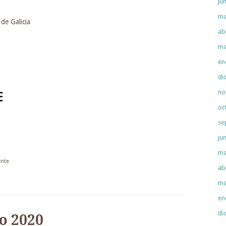
ju
ma
de Galicia
ab
ma
en
di
no
oc
se
ju
ma
ente
ab
ma
en
di
o 2020