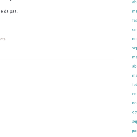
ab
 e da paz.
ma
fe
en
no
ente
se
ma
ab
ma
fe
en
no
oc
se
ju