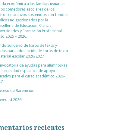
uda económica a las familias usuarias
los comedores escolares de los
tros educativos sostenidos con fondos
licos no gestionados por la
sellería de Educación, Ciencia,
versidades y Formación Profesional.
so 2025 – 2026.
ndo solidario de libros de texto y
das para adquisición de libros de texto
aterial escolar 2026/2027
nvocatoria de ayudas para alumnos/as
 necesidad específica de apoyo
cativo para el curso académico 2026-
27
oceso de Baremción
ovedad 2026!
mentarios recientes