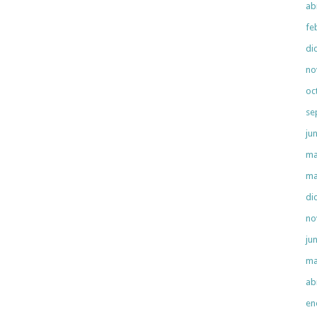
ab
fe
di
no
oc
se
ju
ma
ma
di
no
ju
ma
ab
en