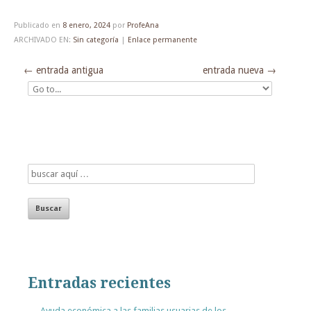
Publicado en
8 enero, 2024
por
ProfeAna
ARCHIVADO EN:
Sin categoría
|
Enlace permanente
←
entrada antigua
entrada nueva
→
Entradas recientes
Ayuda económica a las familias usuarias de los